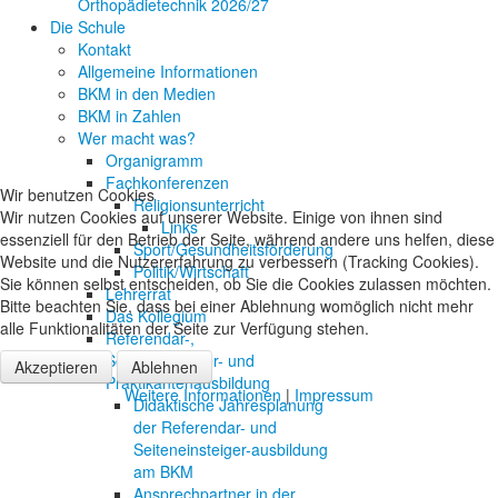
Orthopädietechnik 2026/27
Die Schule
Kontakt
Allgemeine Informationen
BKM in den Medien
BKM in Zahlen
Wer macht was?
Organigramm
Fachkonferenzen
Wir benutzen Cookies
Religionsunterricht
Wir nutzen Cookies auf unserer Website. Einige von ihnen sind
Links
essenziell für den Betrieb der Seite, während andere uns helfen, diese
Sport/Gesundheitsförderung
Website und die Nutzererfahrung zu verbessern (Tracking Cookies).
Politik/Wirtschaft
Sie können selbst entscheiden, ob Sie die Cookies zulassen möchten.
Lehrerrat
Bitte beachten Sie, dass bei einer Ablehnung womöglich nicht mehr
Das Kollegium
alle Funktionalitäten der Seite zur Verfügung stehen.
Referendar-,
Seiteneinsteiger- und
Akzeptieren
Ablehnen
Praktikantenausbildung
Weitere Informationen
|
Impressum
Didaktische Jahresplanung
der Referendar- und
Seiteneinsteiger-ausbildung
am BKM
Ansprechpartner in der