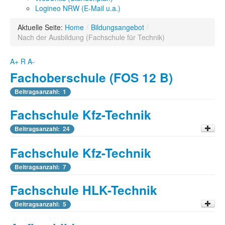
Logineo NRW (E-Mail u.a.)
Aktuelle Seite:
Home
/
Bildungsangebot
/
Nach der Ausbildung (Fachschule für Technik)
A+
R
A-
Fachoberschule (FOS 12 B)
Beitragsanzahl: 1
Fachschule Kfz-Technik
Beitragsanzahl: 24
Projektseiten der Kfz-Techniker
Fachschule Kfz-Technik
Beitragsanzahl: 5
Beitragsanzahl: 7
Fachschule HLK-Technik
Beitragsanzahl: 5