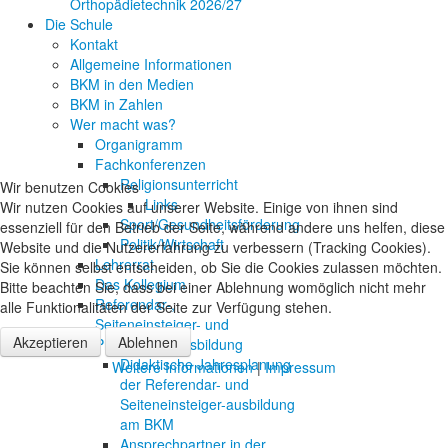
Orthopädietechnik 2026/27
Die Schule
Kontakt
Allgemeine Informationen
BKM in den Medien
BKM in Zahlen
Wer macht was?
Organigramm
Fachkonferenzen
Religionsunterricht
Wir benutzen Cookies
Links
Wir nutzen Cookies auf unserer Website. Einige von ihnen sind
Sport/Gesundheitsförderung
essenziell für den Betrieb der Seite, während andere uns helfen, diese
Politik/Wirtschaft
Website und die Nutzererfahrung zu verbessern (Tracking Cookies).
Lehrerrat
Sie können selbst entscheiden, ob Sie die Cookies zulassen möchten.
Das Kollegium
Bitte beachten Sie, dass bei einer Ablehnung womöglich nicht mehr
Referendar-,
alle Funktionalitäten der Seite zur Verfügung stehen.
Seiteneinsteiger- und
Akzeptieren
Ablehnen
Praktikantenausbildung
Didaktische Jahresplanung
Weitere Informationen
|
Impressum
der Referendar- und
Seiteneinsteiger-ausbildung
am BKM
Ansprechpartner in der